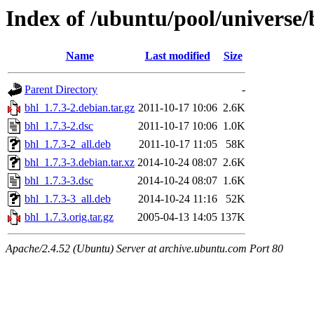
Index of /ubuntu/pool/universe/
Name
Last modified
Size
Parent Directory
-
bhl_1.7.3-2.debian.tar.gz
2011-10-17 10:06
2.6K
bhl_1.7.3-2.dsc
2011-10-17 10:06
1.0K
bhl_1.7.3-2_all.deb
2011-10-17 11:05
58K
bhl_1.7.3-3.debian.tar.xz
2014-10-24 08:07
2.6K
bhl_1.7.3-3.dsc
2014-10-24 08:07
1.6K
bhl_1.7.3-3_all.deb
2014-10-24 11:16
52K
bhl_1.7.3.orig.tar.gz
2005-04-13 14:05
137K
Apache/2.4.52 (Ubuntu) Server at archive.ubuntu.com Port 80