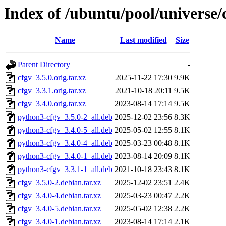
Index of /ubuntu/pool/universe/
Name
Last modified
Size
Parent Directory
-
cfgv_3.5.0.orig.tar.xz
2025-11-22 17:30
9.9K
cfgv_3.3.1.orig.tar.xz
2021-10-18 20:11
9.5K
cfgv_3.4.0.orig.tar.xz
2023-08-14 17:14
9.5K
python3-cfgv_3.5.0-2_all.deb
2025-12-02 23:56
8.3K
python3-cfgv_3.4.0-5_all.deb
2025-05-02 12:55
8.1K
python3-cfgv_3.4.0-4_all.deb
2025-03-23 00:48
8.1K
python3-cfgv_3.4.0-1_all.deb
2023-08-14 20:09
8.1K
python3-cfgv_3.3.1-1_all.deb
2021-10-18 23:43
8.1K
cfgv_3.5.0-2.debian.tar.xz
2025-12-02 23:51
2.4K
cfgv_3.4.0-4.debian.tar.xz
2025-03-23 00:47
2.2K
cfgv_3.4.0-5.debian.tar.xz
2025-05-02 12:38
2.2K
cfgv_3.4.0-1.debian.tar.xz
2023-08-14 17:14
2.1K