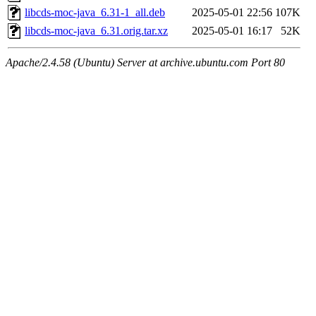
libcds-moc-java_6.31-1_all.deb
2025-05-01 22:56
107K
libcds-moc-java_6.31.orig.tar.xz
2025-05-01 16:17
52K
Apache/2.4.58 (Ubuntu) Server at archive.ubuntu.com Port 80