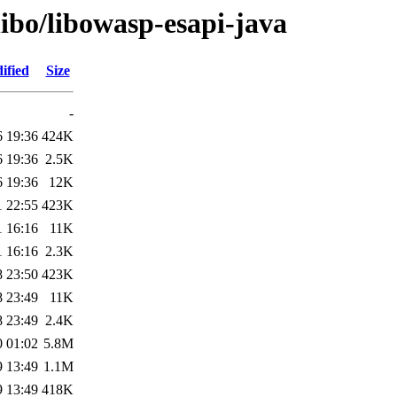
libo/libowasp-esapi-java
ified
Size
-
6 19:36
424K
6 19:36
2.5K
6 19:36
12K
1 22:55
423K
1 16:16
11K
1 16:16
2.3K
8 23:50
423K
8 23:49
11K
8 23:49
2.4K
0 01:02
5.8M
9 13:49
1.1M
9 13:49
418K